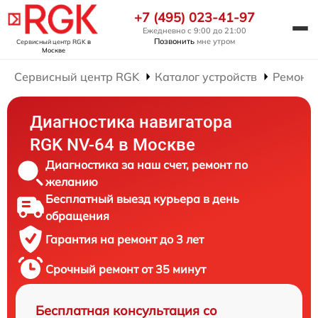
+7 (495) 023-41-97
Ежедневно с 9:00 до 21:00
Позвонить
мне утром
Сервисный центр RGK
в
Москве
Сервисный центр RGK
Каталог устройств
Ремонт 
Диагностика навигатора
RGK NV-64 в Москве
Диагностика за наш счет, ремонт по
желанию
Бесплатный выезд курьера в день
обращения
Гарантия на ремонт до 3 лет
Срочный ремонт от 35 минут
Бесплатная консультация со