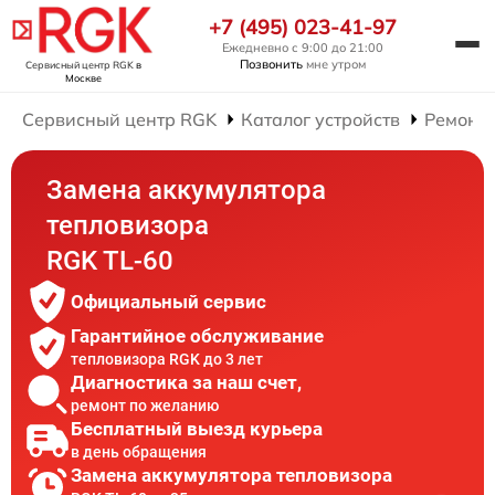
+7 (495) 023-41-97
Ежедневно с 9:00 до 21:00
Позвонить
мне утром
Сервисный центр RGK
в
Москве
Сервисный центр RGK
Каталог устройств
Ремонт 
Замена аккумулятора
тепловизора
RGK TL-60
Официальный сервис
Гарантийное обслуживание
тепловизора RGK до 3 лет
Диагностика за наш счет,
ремонт по желанию
Бесплатный выезд курьера
в день обращения
Замена аккумулятора тепловизора