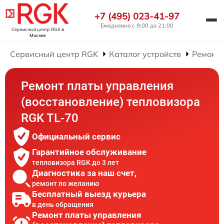
+7 (495) 023-41-97
Ежедневно с 9:00 до 21:00
Сервисный центр RGK
в
Москве
Сервисный центр RGK
Каталог устройств
Ремонт 
Ремонт платы управления
(восстановление) тепловизора
RGK TL-70
Официальный сервис
Гарантийное обслуживание
тепловизора RGK до 3 лет
Диагностика за наш счет,
ремонт по желанию
Бесплатный выезд курьера
в день обращения
Ремонт платы управления