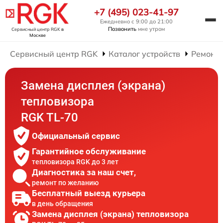
+7 (495) 023-41-97
Ежедневно с 9:00 до 21:00
Позвонить
мне утром
Сервисный центр RGK
в
Москве
Сервисный центр RGK
Каталог устройств
Ремонт 
Замена дисплея (экрана)
тепловизора
RGK TL-70
Официальный сервис
Гарантийное обслуживание
тепловизора RGK до 3 лет
Диагностика за наш счет,
ремонт по желанию
Бесплатный выезд курьера
в день обращения
Замена дисплея (экрана) тепловизора