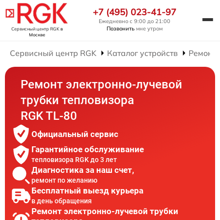
+7 (495) 023-41-97
Ежедневно с 9:00 до 21:00
Позвонить
мне утром
Сервисный центр RGK
в
Москве
Сервисный центр RGK
Каталог устройств
Ремонт 
Ремонт электронно-лучевой
трубки тепловизора
RGK TL-80
Официальный сервис
Гарантийное обслуживание
тепловизора RGK до 3 лет
Диагностика за наш счет,
ремонт по желанию
Бесплатный выезд курьера
в день обращения
Ремонт электронно-лучевой трубки