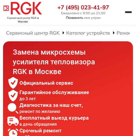
+7 (495) 023-41-97
Ежедневно с 9:00 до 21:00
Позвонить
мне утром
Сервисный центр RGK
в
Москве
Сервисный центр RGK
Каталог устройств
Ремонт 
Замена микросхемы
усилителя тепловизора
RGK в Москве
Официальный сервис
Гарантийное обслуживание
до 3 лет
Диагностика за наш счет,
ремонт по желанию
Бесплатный выезд курьера
в день обращения
Срочный ремонт